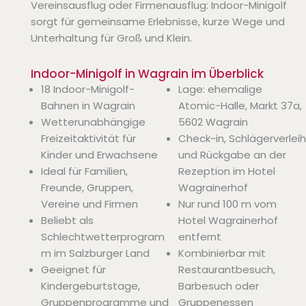
Vereinsausflug oder Firmenausflug: Indoor-Minigolf
sorgt für gemeinsame Erlebnisse, kurze Wege und
Unterhaltung für Groß und Klein.
Indoor-Minigolf in Wagrain im Überblick
18 Indoor-Minigolf-
Lage: ehemalige
Bahnen in Wagrain
Atomic-Halle, Markt 37a,
Wetterunabhängige
5602 Wagrain
Freizeitaktivität für
Check-in, Schlägerverleih
Kinder und Erwachsene
und Rückgabe an der
Ideal für Familien,
Rezeption im Hotel
Freunde, Gruppen,
Wagrainerhof
Vereine und Firmen
Nur rund 100 m vom
Beliebt als
Hotel Wagrainerhof
Schlechtwetterprogram
entfernt
m im Salzburger Land
Kombinierbar mit
Geeignet für
Restaurantbesuch,
Kindergeburtstage,
Barbesuch oder
Gruppenprogramme und
Gruppenessen