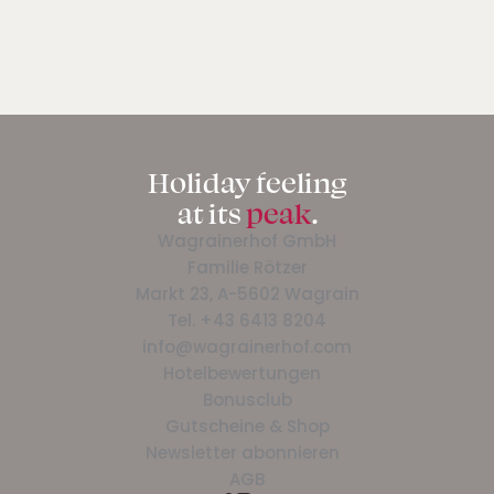
Holiday feeling
at its
peak
.
Wagrainerhof GmbH
Familie Rötzer
Markt 23, A-5602 Wagrain
Tel.
+43 6413 8204
info@wagrainerhof.com
Hotelbewertungen
Bonusclub
Gutscheine & Shop
Newsletter abonnieren
AGB